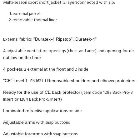
Multi-season sport short jacket,
2 layers
connected with zip:
external jacket
removable thermal liner
External fabrics:
"Duratek-4 Ripstop","Duratek-4"
4 adjustable ventilation openings
(chest and arms) and
opening for air
outflow on the back
: 2 external at the front and 2 inside
4 pockets
EN1621-1
"CE" Level 1
Removable shoulders and elbows protectors
(item code 1283
Back Pro-3
Ready for the use of CE back protector
Insert
or 1284
Back Pro-5 Insert
)
applications on side
Laminated refractive
with snap buttons
Adjustable arms
with snap buttons
Adjustable forearms