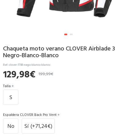
Chaqueta moto verano CLOVER Airblade 3
Negro-Blanco-Blanco
Ref:
clover-1788-nego-blanco-blanco
129,98€
199,99€
Talla
S
Espaldera CLOVER Back Pro Vent
No
Sí
(+71,24€)