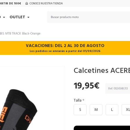
ARTIR DE 100€
CONOCE NUESTRA TIENDA
D
OUTLET
RBIS MTB TRACK Black-Orange
VACACIONES: DEL 2 AL 30 DE AGOSTO
Los pedidos se enviarán a partir del 01/09/2026
Calcetines ACER
19,95€
Ref:
0024548.313
Talla
S
M
L
X