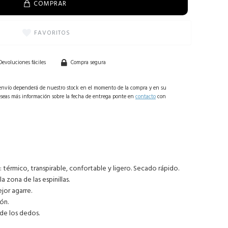
COMPRAR
FAVORITOS
Devoluciones fáciles
Compra segura
 envío dependerá de nuestro stock en el momento de la compra y en su
deseas más información sobre la fecha de entrega ponte en
contacto
con
 térmico, transpirable, confortable y ligero. Secado rápido.
 zona de las espinillas.
jor agarre.
ón.
 de los dedos.