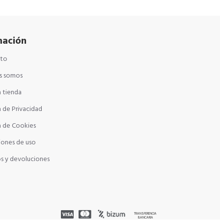
mación
cto
s somos
 tienda
a de Privacidad
a de Cookies
iones de uso
s y devoluciones
TRANSFERENCIA
BANCARIA