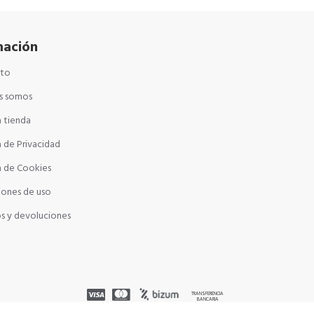
mación
cto
s somos
 tienda
a de Privacidad
a de Cookies
iones de uso
s y devoluciones
TRANSFERENCIA
BANCARIA