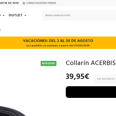
ARTIR DE 100€
CONOCE NUESTRA TIENDA
D
OUTLET
0
VACACIONES: DEL 2 AL 30 DE AGOSTO
Los pedidos se enviarán a partir del 01/09/2026
Collarín ACERBIS
NOVEDAD
39,95€
Ref:
0027289.315