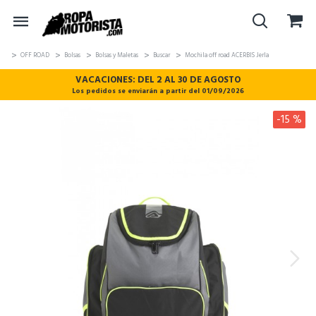
OFF ROAD
Bolsas
Bolsas y Maletas
Buscar
Mochila off road ACERBIS Jerla
VACACIONES: DEL 2 AL 30 DE AGOSTO
Los pedidos se enviarán a partir del 01/09/2026
-15 %