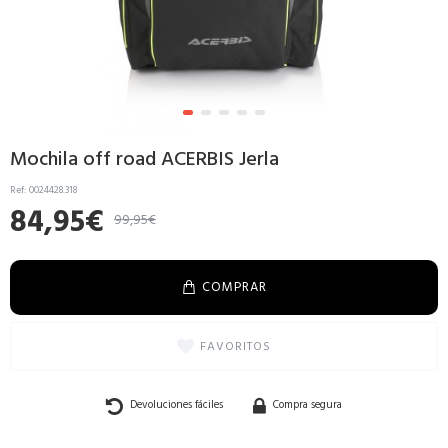
Mochila off road ACERBIS Jerla
Ref:
0024428.318
84,95€
99,95€
COMPRAR
FAVORITOS
Devoluciones fáciles
Compra segura