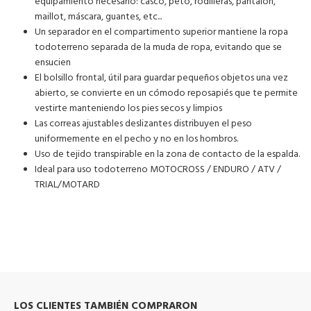
equipamiento necesario: casco, peto, rodilleras, pantalón,
maillot, máscara, guantes, etc...
Un separador en el compartimento superior mantiene la ropa
todoterreno separada de la muda de ropa, evitando que se
ensucien
El bolsillo frontal, útil para guardar pequeños objetos una vez
abierto, se convierte en un cómodo reposapiés que te permite
vestirte manteniendo los pies secos y limpios
Las correas ajustables deslizantes distribuyen el peso
uniformemente en el pecho y no en los hombros.
Uso de tejido transpirable en la zona de contacto de la espalda.
Ideal para uso todoterreno MOTOCROSS / ENDURO / ATV /
TRIAL/MOTARD
LOS CLIENTES TAMBIÉN COMPRARON