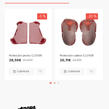
-20 %
-5 %
Protección cadera CLOVER
Guantes moto CLOVER
Predator2 Black
20,11€
24,99€
75,99€
79,98€
COMPRAR
COMPRAR