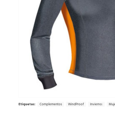
Etiquetas:
Complementos
WindProof
Invierno:
Muje