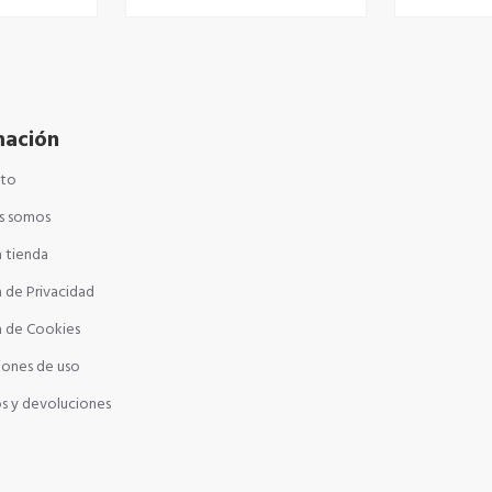
mación
cto
s somos
 tienda
a de Privacidad
a de Cookies
iones de uso
s y devoluciones