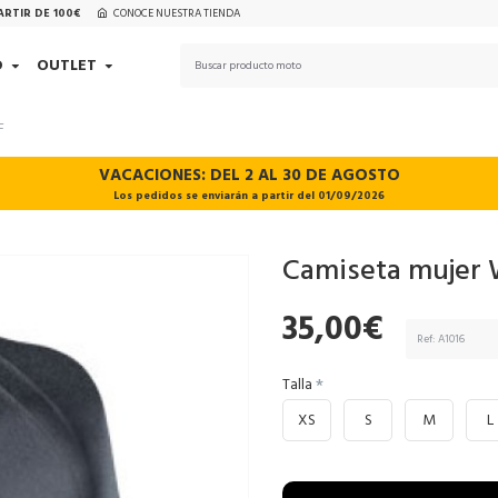
ARTIR DE 100€
CONOCE NUESTRA TIENDA
D
OUTLET
F
VACACIONES: DEL 2 AL 30 DE AGOSTO
Los pedidos se enviarán a partir del 01/09/2026
Camiseta mujer
35,00€
Ref:
A1016
Talla
XS
S
M
L