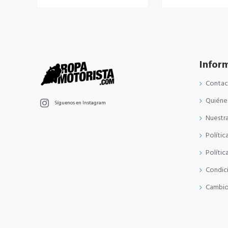
Infor
Conta
Quiéne
Síguenos en Instagram
Nuestra
Polític
Polític
Condic
Cambio