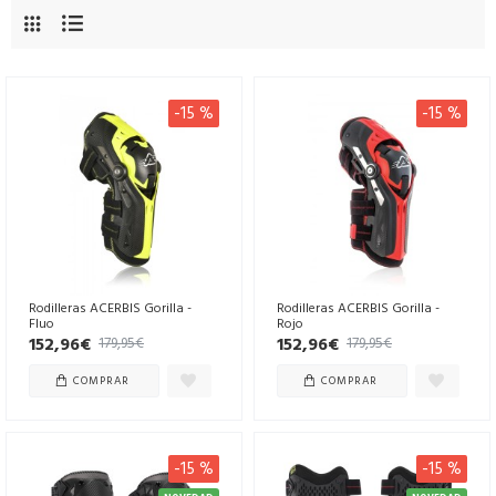
-15 %
-15 %
Rodilleras ACERBIS Gorilla -
Rodilleras ACERBIS Gorilla -
Fluo
Rojo
152,96€
152,96€
179,95€
179,95€
COMPRAR
COMPRAR
-15 %
-15 %