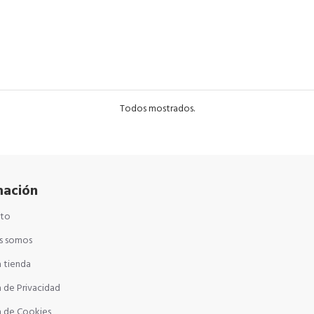
Todos mostrados.
mación
cto
s somos
 tienda
a de Privacidad
a de Cookies