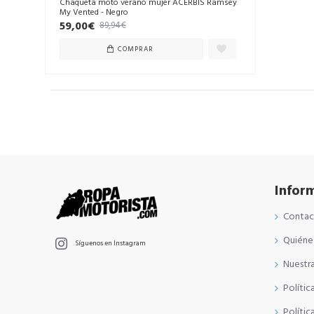
Chaqueta moto verano mujer ACERBIS Ramsey
My Vented - Negro
59,00€
89,94€
COMPRAR
Infor
Conta
Quiéne
Síguenos en Instagram
Nuestra
Polític
Polític