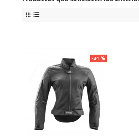
-34 %