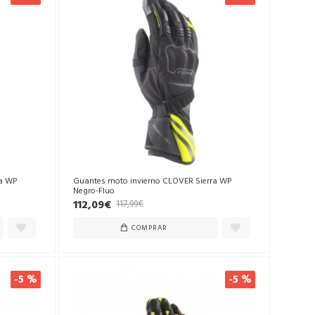
ra WP
Guantes moto invierno CLOVER Sierra WP
Negro-Fluo
112,09€
117,99€
COMPRAR
-5 %
-5 %