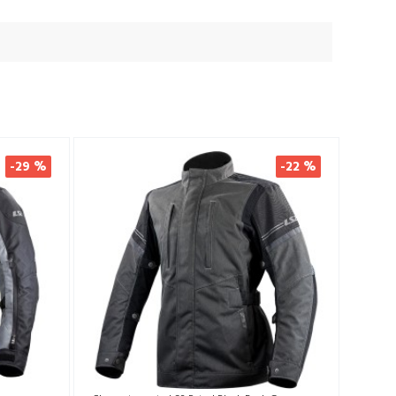
-29 %
-22 %