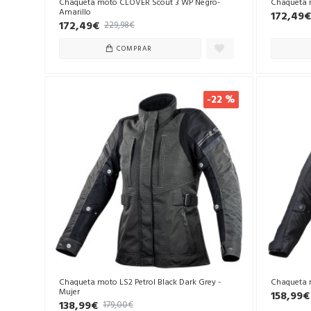
Chaqueta moto CLOVER Scout 3 WP Negro-
Chaqueta 
Amarillo
172,49€
172,49€
229,98€
COMPRAR
-22 %
Chaqueta moto LS2 Petrol Black Dark Grey -
Chaqueta 
Mujer
158,99€
138,99€
179,00€