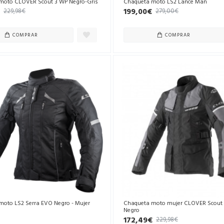
moto CLOVER Scout 3 WP Negro-Gris
Chaqueta moto LS2 Lance Man
199,00€
229,98€
279,00€
COMPRAR
COMPRAR
moto LS2 Serra EVO Negro - Mujer
Chaqueta moto mujer CLOVER Scout 
Negro
172,49€
229,98€