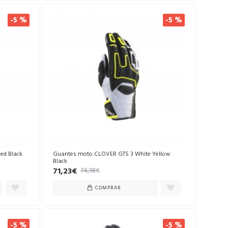
-5 %
-5 %
ed Black
Guantes moto CLOVER GTS 3 White Yellow
Black
71,23€
74,98€
COMPRAR
-5 %
-5 %