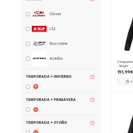
Clover
LS2
Roccoline
Acerbis
Chaqueta 
- Mujer
151,99€
TEMPORADA > INVIERNO
C
84
TEMPORADA > PRIMAVERA
63
TEMPORADA > OTOÑO
62