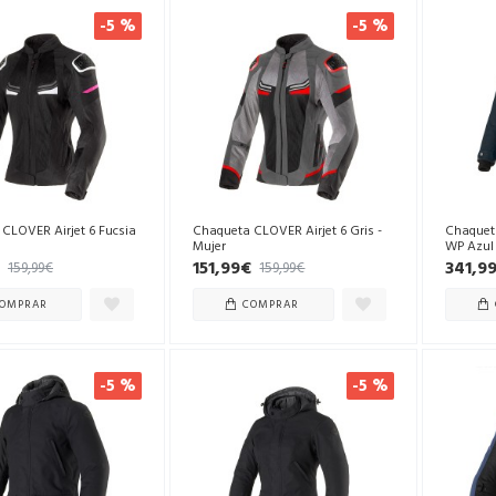
-5 %
-5 %
CLOVER Airjet 6 Fucsia
Chaqueta CLOVER Airjet 6 Gris -
Chaquet
Mujer
WP Azul
151,99€
341,9
159,99€
159,99€
OMPRAR
COMPRAR
-5 %
-5 %