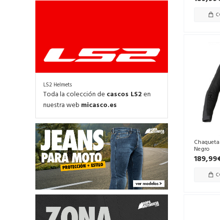
C
LS2 Helmets
Toda la colección de
cascos LS2
en
nuestra web
micasco.es
Chaqueta
Negro
189,99
C