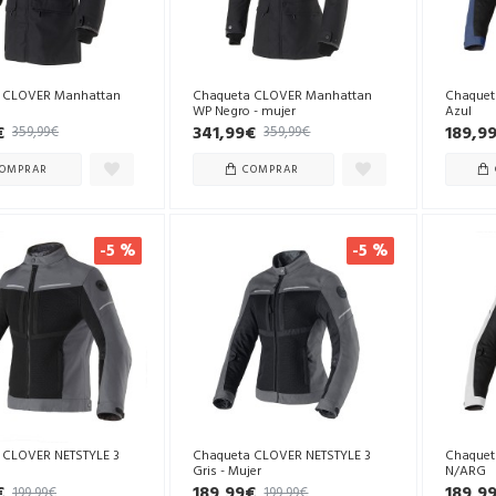
 CLOVER Manhattan
Chaqueta CLOVER Manhattan
Chaquet
WP Negro - mujer
Azul
€
341,99€
189,9
359,99€
359,99€
OMPRAR
COMPRAR
-5 %
-5 %
 CLOVER NETSTYLE 3
Chaqueta CLOVER NETSTYLE 3
Chaquet
Gris - Mujer
N/ARG
€
189,99€
189,9
199,99€
199,99€