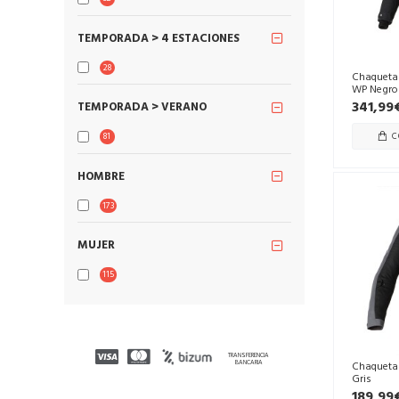
TEMPORADA > 4 ESTACIONES
28
Chaqueta
WP Negro
341,99
TEMPORADA > VERANO
C
81
HOMBRE
173
MUJER
115
TRANSFERENCIA
BANCARIA
Chaqueta
Gris
189,99