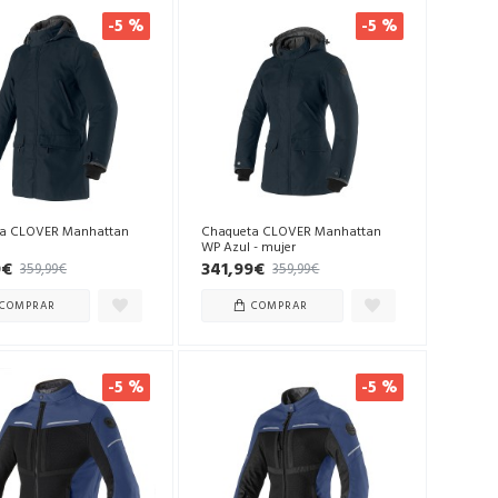
-5 %
-5 %
a CLOVER Manhattan
Chaqueta CLOVER Manhattan
WP Azul - mujer
9€
341,99€
359,99€
359,99€
COMPRAR
COMPRAR
-5 %
-5 %