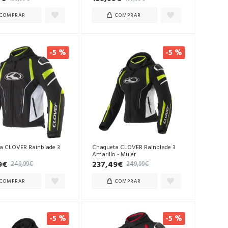
COMPRAR
COMPRAR
-5 %
-5 %
a CLOVER Rainblade 3
Chaqueta CLOVER Rainblade 3
Amarillo - Mujer
9€
237,49€
249,99€
249,99€
COMPRAR
COMPRAR
-5 %
-5 %