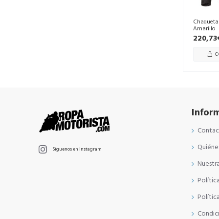
Chaqueta
Amarillo
220,73
C
Infor
Conta
Quiéne
Síguenos en Instagram
Nuestra
Polític
Polític
Condic