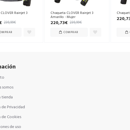
 CLOVER Rainjet 3
Chaqueta CLOVER Rainjet 3
Chaquet
Amarillo - Mujer
220,7
€
220,73€
239,99€
239,99€
OMPRAR
COMPRAR
mación
cto
s somos
 tienda
a de Privacidad
a de Cookies
iones de uso